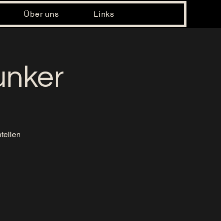
Über uns
Links
unker
tellen